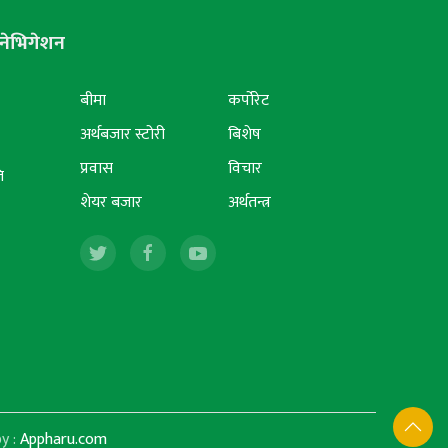
नेभिगेशन
बीमा
कर्पोरेट
अर्थबजार स्टोरी
बिशेष
प्रवास
विचार
ि
शेयर बजार
अर्थतन्त्र
y :
Appharu.com