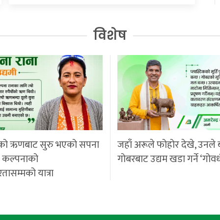
विशेष
को ऋणबाट सुरु भएको सपना
जहाँ अरूले फोहोर देखे, उनले 
ी कल्पनाको
गोबरबाट उद्यम खडा गर्ने ‘गोवर
रतासम्मको यात्रा