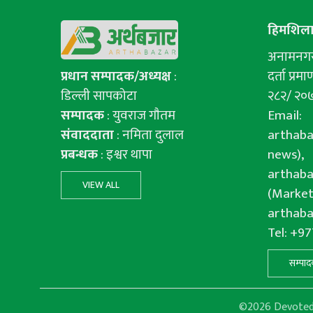
हिमशिला 
अनामनगर-
प्रधान सम्पादक/अध्यक्ष
:
दर्ता प्रमाण
डिल्ली सापकोटा
२८२/ २०
सम्पादक
: युवराज गाैतम
Email:
संवाददाता
: नमिता दुलाल
arthab
प्रबन्धक
: इश्वर थापा
news),
arthab
VIEW ALL
(Market
arthab
Tel: +9
सम्पाद
©2026 Devoted f