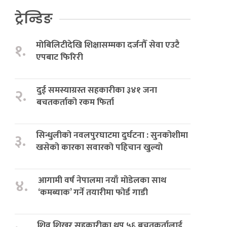
ट्रेन्डिङ
मोबिलिटीदेखि शिक्षासम्मका दर्जनौँ सेवा एउटै
१.
एपबाट फिरिरी
दुई समस्याग्रस्त सहकारीका ३४१ जना
२.
बचतकर्ताको रकम फिर्ता
सिन्धुलीको नवलपुरघाटमा दुर्घटना : सुनकोशीमा
३.
खसेको कारका सवारको पहिचान खुल्यो
आगामी वर्ष नेपालमा नयाँ मोडेलका साथ
४.
‘कमब्याक’ गर्ने तयारीमा फोर्ड गाडी
शिव शिखर सहकारीका थप ५६ बचतकर्तालाई