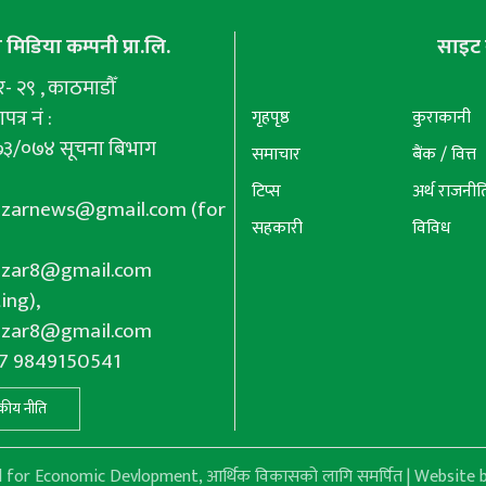
मिडिया कम्पनी प्रा.लि.
साइट 
 २९ , काठमाडौँ
पत्र नं :
गृहपृष्ठ
कुराकानी
७३/०७४ सूचना बिभाग
समाचार
बैंक / वित्त
टिप्स
अर्थ राजनीत
azarnews@gmail.com
(for
सहकारी
विविध
azar8@gmail.com
ing),
azar8@gmail.com
77 9849150541
कीय नीति
or Economic Devlopment, आर्थिक विकासको लागि समर्पित | Website b