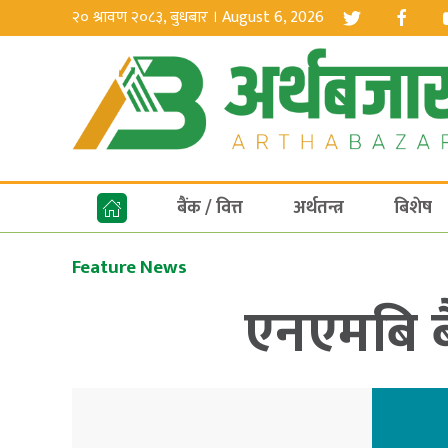
२० श्रावण २०८३, बुधबार । August 6, 2026
बैंक / वित्त
अर्थतन्त्र
बिशेष
Feature News
एनएमबि बै