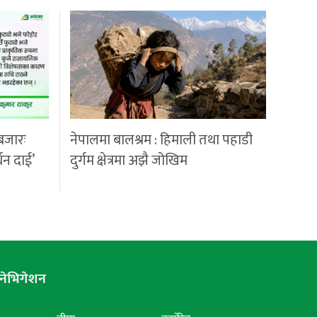
बजारः
नेपालमा बालश्रम : हिमाली तथा पहाडी
्धन दाई’
दुर्गम क्षेत्रमा अझै जोखिम
नेभिगेशन