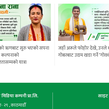
को ऋणबाट सुरु भएको सपना
जहाँ अरूले फोहोर देखे, उनले 
ी कल्पनाको
गोबरबाट उद्यम खडा गर्ने ‘गोवर
रतासम्मको यात्रा
मिडिया कम्पनी प्रा.लि.
साइट 
 २९ , काठमाडौँ