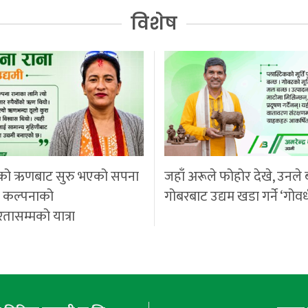
विशेष
को ऋणबाट सुरु भएको सपना
जहाँ अरूले फोहोर देखे, उनले 
ी कल्पनाको
गोबरबाट उद्यम खडा गर्ने ‘गोवर
रतासम्मको यात्रा