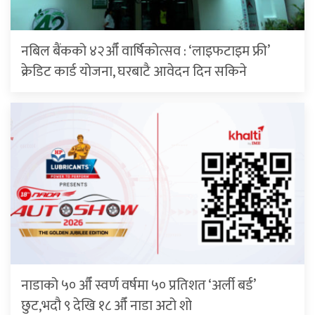
नबिल बैंकको ४२औँ वार्षिकोत्सव : ‘लाइफटाइम फ्री’
क्रेडिट कार्ड योजना, घरबाटै आवेदन दिन सकिने
नाडाको ५० औँ स्वर्ण वर्षमा ५० प्रतिशत ‘अर्ली बर्ड’
छुट,भदौ ९ देखि १८ औँ नाडा अटो शो