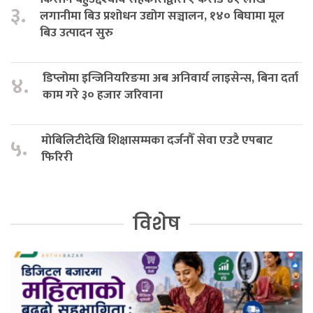
३.
लगानीमा बिउ प्रशोधन उद्योग सञ्चालन, १४० बिघामा मूल
बिउ उत्पादन सुरु
डिप्लोमा इन्जिनियरिङमा अब अनिवार्य लाइसेन्स, बिना दर्ता
४.
काम गरे ३० हजार जरिवाना
मोबिलिटीदेखि शिक्षासम्मका दर्जनौँ सेवा एउटै एपबाट
५.
फिरिरी
विशेष