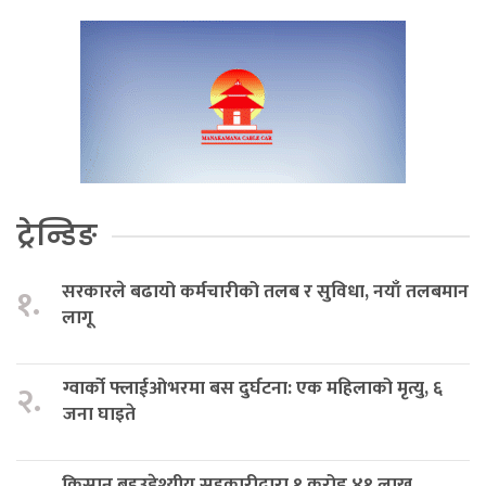
ट्रेन्डिङ
सरकारले बढायो कर्मचारीको तलब र सुविधा, नयाँ तलबमान
१.
लागू
ग्वार्को फ्लाईओभरमा बस दुर्घटना: एक महिलाको मृत्यु, ६
२.
जना घाइते
किसान बहुउद्देश्यीय सहकारीद्वारा १ करोड ४१ लाख