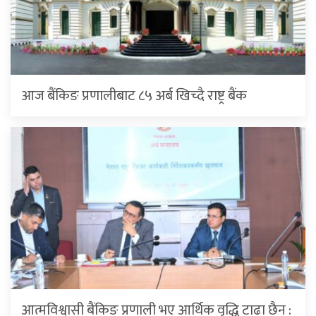
आज बैंकिङ प्रणालीबाट ८५ अर्ब खिच्दै राष्ट्र बैंक
आत्मविश्वासी बैंकिङ प्रणाली भए आर्थिक वृद्धि टाढा छैन :