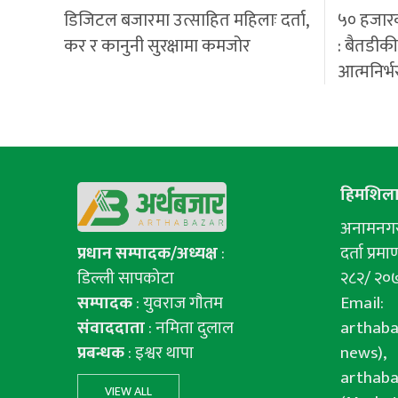
डिजिटल बजारमा उत्साहित महिलाः दर्ता,
५० हजार
कर र कानुनी सुरक्षामा कमजोर
: बैतडीक
आत्मनिर्भ
हिमशिला 
अनामनगर-
प्रधान सम्पादक/अध्यक्ष
:
दर्ता प्रमाण
डिल्ली सापकोटा
२८२/ २०
सम्पादक
: युवराज गाैतम
Email:
संवाददाता
: नमिता दुलाल
arthab
प्रबन्धक
: इश्वर थापा
news),
arthab
VIEW ALL