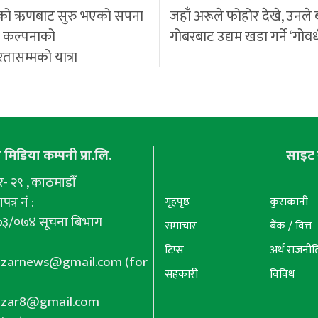
को ऋणबाट सुरु भएको सपना
जहाँ अरूले फोहोर देखे, उनले 
ी कल्पनाको
गोबरबाट उद्यम खडा गर्ने ‘गोवर
रतासम्मको यात्रा
मिडिया कम्पनी प्रा.लि.
साइट 
 २९ , काठमाडौँ
पत्र नं :
गृहपृष्ठ
कुराकानी
७३/०७४ सूचना बिभाग
समाचार
बैंक / वित्त
टिप्स
अर्थ राजनीत
azarnews@gmail.com
(for
सहकारी
विविध
azar8@gmail.com