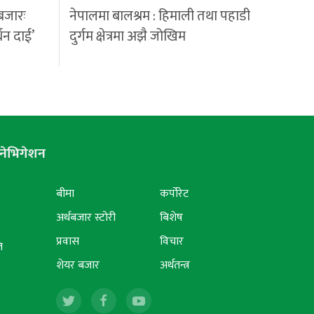
बजारः
नेपालमा बालश्रम : हिमाली तथा पहाडी
्धन दाई’
दुर्गम क्षेत्रमा अझै जोखिम
नेभिगेशन
बीमा
कर्पोरेट
अर्थबजार स्टोरी
बिशेष
प्रवास
विचार
ि
शेयर बजार
अर्थतन्त्र