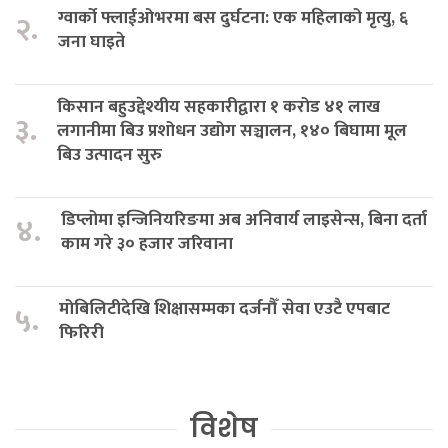
ग्वार्को फ्लाईओभरमा बस दुर्घटना: एक महिलाको मृत्यु, ६
२.
जना घाइते
किसान बहुउद्देश्यीय सहकारीद्वारा १ करोड ४१ लाख
३.
लगानीमा बिउ प्रशोधन उद्योग सञ्चालन, १४० बिघामा मूल
बिउ उत्पादन सुरु
डिप्लोमा इन्जिनियरिङमा अब अनिवार्य लाइसेन्स, बिना दर्ता
४.
काम गरे ३० हजार जरिवाना
मोबिलिटीदेखि शिक्षासम्मका दर्जनौँ सेवा एउटै एपबाट
५.
फिरिरी
विशेष