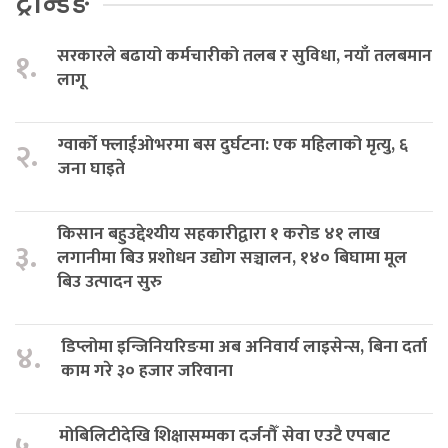
ट्रेन्डिङ
सरकारले बढायो कर्मचारीको तलब र सुविधा, नयाँ तलबमान
१.
लागू
ग्वार्को फ्लाईओभरमा बस दुर्घटना: एक महिलाको मृत्यु, ६
२.
जना घाइते
किसान बहुउद्देश्यीय सहकारीद्वारा १ करोड ४१ लाख
३.
लगानीमा बिउ प्रशोधन उद्योग सञ्चालन, १४० बिघामा मूल
बिउ उत्पादन सुरु
डिप्लोमा इन्जिनियरिङमा अब अनिवार्य लाइसेन्स, बिना दर्ता
४.
काम गरे ३० हजार जरिवाना
मोबिलिटीदेखि शिक्षासम्मका दर्जनौँ सेवा एउटै एपबाट
५.