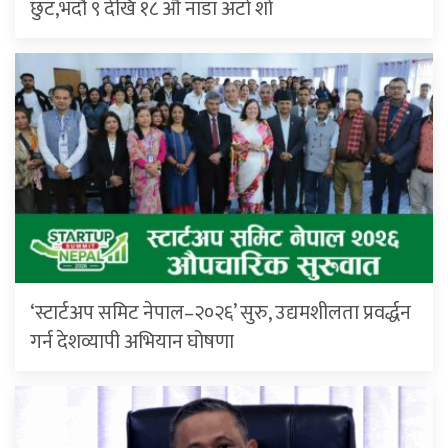
छुट,भदौ ९ देखि १८ औँ नाडा अटो शो
‘स्टार्टअप समिट नेपाल–२०२६’ सुरु, उद्यमशीलता प्रवर्द्धन
गर्न देशव्यापी अभियान घोषणा