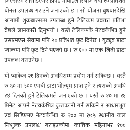
जिएसएम र सिडिएमए प्रिपेड मोबाइल रिचार्ज गर्दा १० प्रतिशत
बोनस उपलब्ध गराउने जनाएको छ । सो योजना बुधबारदेखि
आगामी शुक्रबारसम्म उपलब्ध हुने टेलिकम प्रवक्ता प्रतिभा
वैद्यले जानकारी दिनुभयो । यस्तै टेलिकमकै नेटवर्कभित्र हुने
एसएमएस सेवामा पनि ५० प्रतिशत छुट दिनेछ । युट्यूब डाटा
प्याकमा पनि छुट दिने भएको छ । रु १०० मा एक जिबी डाटा
उपलब्ध गराउनेछ ।
यो प्याकेज २१ दिनको अवधिसम्म प्रयोग गर्न सकिन्छ । यस्तै
रु ६० मा ५०० एमबी डाटा भोल्यूम प्राप्त हुने र त्यसको अवधि
१४ दिनको हुने टेलिकमले जनाएको छ । यस्तै रु १० मा ११
मिनेट आफ्नै नेटवर्कभित्र कुराकानी गर्न सकिने र आधारभूत
एवं सिडिएमए नेटवर्कभित्र रु २०० मा १७५ स्थानीय कल
निःशुल्क उपलब्ध गराइएकोमा कात्तिक महिनाभर १००