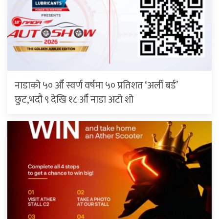
नाडाको ५० औँ स्वर्ण वर्षमा ५० प्रतिशत ‘अर्ली बर्ड’
छुट,भदौ ९ देखि १८ औँ नाडा अटो शो