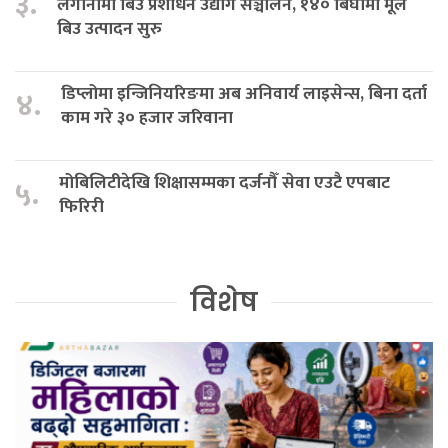
३.
लगानीमा बिउ प्रशोधन उद्योग सञ्चालन, १४० बिघामा मूल
बिउ उत्पादन सुरु
डिप्लोमा इन्जिनियरिङमा अब अनिवार्य लाइसेन्स, बिना दर्ता
४.
काम गरे ३० हजार जरिवाना
मोबिलिटीदेखि शिक्षासम्मका दर्जनौँ सेवा एउटै एपबाट
५.
फिरिरी
विशेष