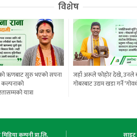
विशेष
को ऋणबाट सुरु भएको सपना
जहाँ अरूले फोहोर देखे, उनले 
ी कल्पनाको
गोबरबाट उद्यम खडा गर्ने ‘गोवर
रतासम्मको यात्रा
मिडिया कम्पनी प्रा.लि.
साइट 