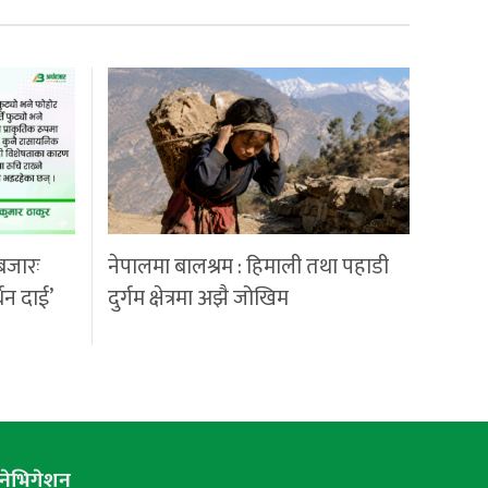
बजारः
नेपालमा बालश्रम : हिमाली तथा पहाडी
्धन दाई’
दुर्गम क्षेत्रमा अझै जोखिम
नेभिगेशन