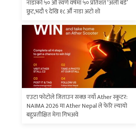
नाडाको ५० औँ स्वर्ण वर्षमा ५० प्रतिशत ‘अर्ली बर्ड’
छुट,भदौ ९ देखि १८ औँ नाडा अटो शो
एउटा फोटोले जिताउन सक्छ नयाँ Ather स्कुटर:
NAIMA 2026 मा Ather Nepal ले फेरि ल्यायो
बहुप्रतीक्षित मेगा गिभअवे