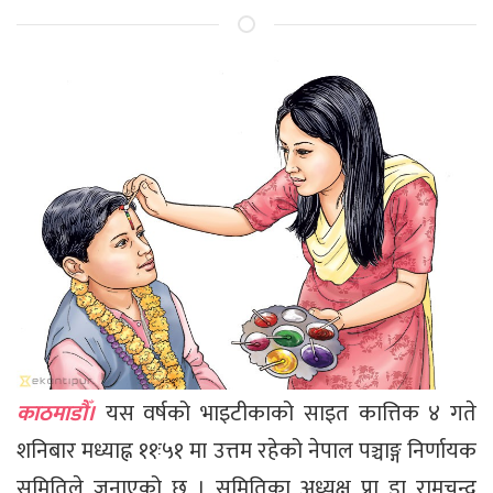
काठमाडौँ।
यस वर्षको भाइटीकाको साइत कात्तिक ४ गते
शनिबार मध्याह्न ११ः५१ मा उत्तम रहेको नेपाल पञ्चाङ्ग निर्णायक
समितिले जनाएको छ । समितिका अध्यक्ष प्रा डा रामचन्द्र