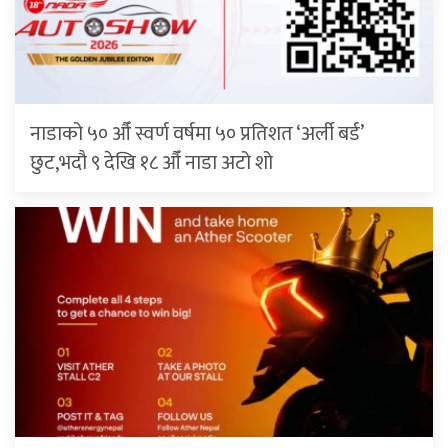
नाडाको ५० औँ स्वर्ण वर्षमा ५० प्रतिशत ‘अर्ली बर्ड’
छुट,भदौ ९ देखि १८ औँ नाडा अटो शो