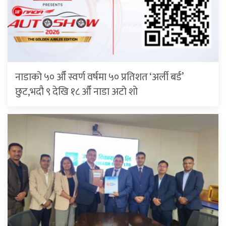
नाडाको ५० औँ स्वर्ण वर्षमा ५० प्रतिशत ‘अर्ली बर्ड’
छुट,भदौ ९ देखि १८ औँ नाडा अटो शो