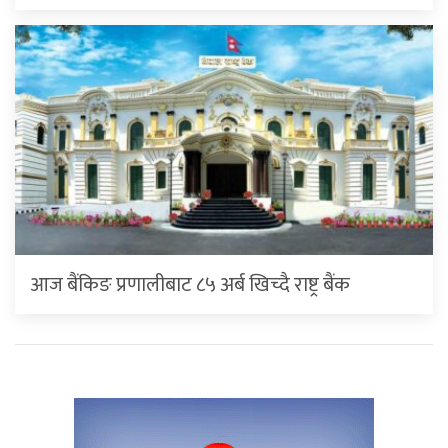
आज बैंकिङ प्रणालीबाट ८५ अर्ब खिच्दै राष्ट्र बैंक