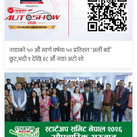
नाडाको ५० औँ स्वर्ण वर्षमा ५० प्रतिशत ‘अर्ली बर्ड’
छुट,भदौ ९ देखि १८ औँ नाडा अटो शो