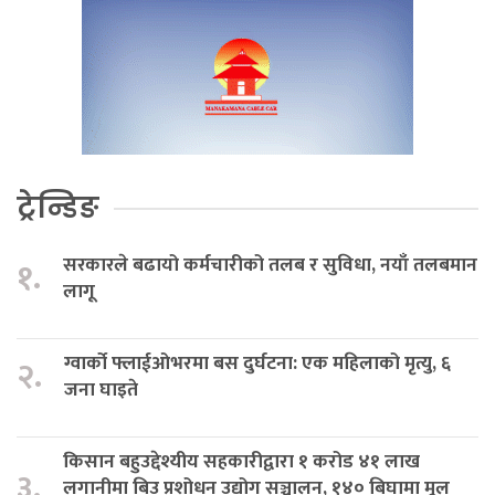
ट्रेन्डिङ
सरकारले बढायो कर्मचारीको तलब र सुविधा, नयाँ तलबमान
१.
लागू
ग्वार्को फ्लाईओभरमा बस दुर्घटना: एक महिलाको मृत्यु, ६
२.
जना घाइते
किसान बहुउद्देश्यीय सहकारीद्वारा १ करोड ४१ लाख
३.
लगानीमा बिउ प्रशोधन उद्योग सञ्चालन, १४० बिघामा मूल