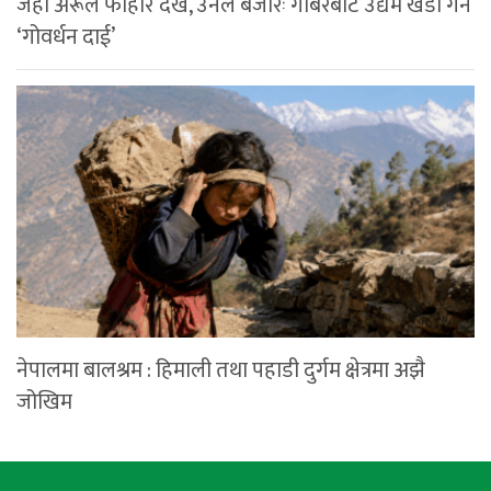
जहाँ अरूले फोहोर देखे, उनले बजारः गोबरबाट उद्यम खडा गर्ने
‘गोवर्धन दाई’
नेपालमा बालश्रम : हिमाली तथा पहाडी दुर्गम क्षेत्रमा अझै
जोखिम