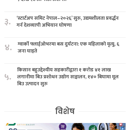
‘स्टार्टअप समिट नेपाल–२०२६’ सुरु, उद्यमशीलता प्रवर्द्धन
३.
गर्न देशव्यापी अभियान घोषणा
ग्वार्को फ्लाईओभरमा बस दुर्घटना: एक महिलाको मृत्यु, ६
४.
जना घाइते
किसान बहुउद्देश्यीय सहकारीद्वारा १ करोड ४१ लाख
५.
लगानीमा बिउ प्रशोधन उद्योग सञ्चालन, १४० बिघामा मूल
बिउ उत्पादन सुरु
विशेष