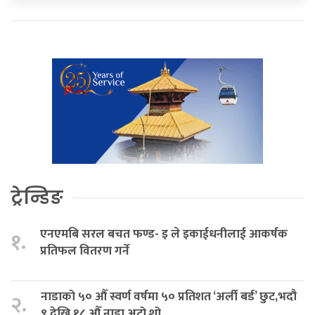
ट्रेन्डिङ
एनएमबि सरल बचत फण्ड- इ ले इकाईधनीलाई आकर्षक
१.
प्रतिफल वितरण गर्ने
नाडाको ५० औँ स्वर्ण वर्षमा ५० प्रतिशत ‘अर्ली बर्ड’ छुट,भदौ
२.
९ देखि १८ औँ नाडा अटो शो