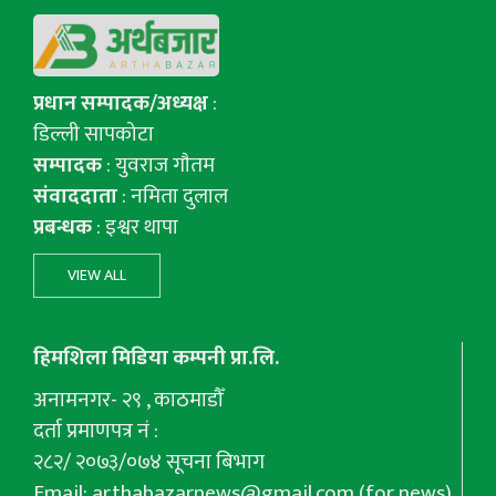
प्रधान सम्पादक/अध्यक्ष
:
डिल्ली सापकोटा
सम्पादक
: युवराज गाैतम
संवाददाता
: नमिता दुलाल
प्रबन्धक
: इश्वर थापा
VIEW ALL
हिमशिला मिडिया कम्पनी प्रा.लि.
अनामनगर- २९ , काठमाडौँ
दर्ता प्रमाणपत्र नं :
२८२/ २०७३/०७४ सूचना बिभाग
Email:
arthabazarnews@gmail.com
(for news),