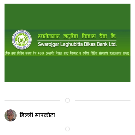
डिल्ली सापकोटा