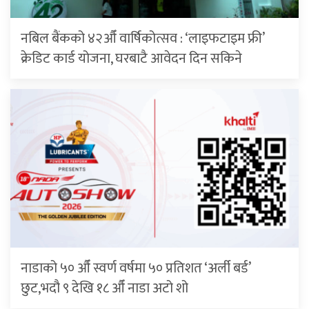
नबिल बैंकको ४२औँ वार्षिकोत्सव : ‘लाइफटाइम फ्री’
क्रेडिट कार्ड योजना, घरबाटै आवेदन दिन सकिने
नाडाको ५० औँ स्वर्ण वर्षमा ५० प्रतिशत ‘अर्ली बर्ड’
छुट,भदौ ९ देखि १८ औँ नाडा अटो शो