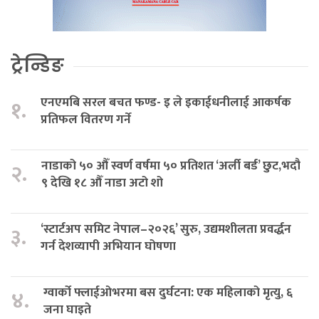
ट्रेन्डिङ
एनएमबि सरल बचत फण्ड- इ ले इकाईधनीलाई आकर्षक
१.
प्रतिफल वितरण गर्ने
नाडाको ५० औँ स्वर्ण वर्षमा ५० प्रतिशत ‘अर्ली बर्ड’ छुट,भदौ
२.
९ देखि १८ औँ नाडा अटो शो
‘स्टार्टअप समिट नेपाल–२०२६’ सुरु, उद्यमशीलता प्रवर्द्धन
३.
गर्न देशव्यापी अभियान घोषणा
ग्वार्को फ्लाईओभरमा बस दुर्घटना: एक महिलाको मृत्यु, ६
४.
जना घाइते