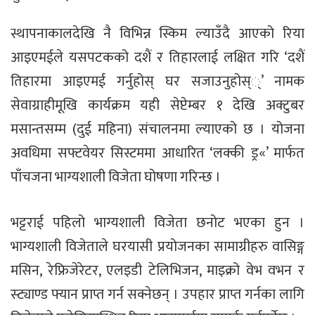
स्थापनाकालदेखि नै विभिन्न स्किम ल्याउँदै आएको रिया
आइएमईले यसपटकको दशैं र तिहारलाई लक्षित गरि ‘दशैं
तिहारमा आइएमई गर्नुहोस् घर सजाउनुहोस््’ नामक
सेवाग्राहीमूखि कार्यक्रम यही सेप्टेम्बर १ देखि अक्टुबर
मसान्तसम्म (दुई महिना) संचालनमा ल्याएको छ । योजना
अवधिमा सफ्टवेयर सिस्टममा आधारित ‘लक्की ड्र«’ मार्फत
पाँचजना भाग्यशाली विजेता घोषणा गरिन्छ ।
भट्टराई पहिलो भाग्यशाली विजेता छनोट भएका हुन ।
भाग्यशाली विजेताले घरयासी प्रयोजनका सामाग्रीहरु वासिङ्ग
मसिन, रेफ्रिजेरेटर, एलइडी टेलिभिजन, माइक्रो वेभ वभन र
स्ट्याण्ड फ्यान प्राप्त गर्न सक्नेछन् । उपहार प्राप्त गर्नका लागि