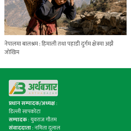
नेपालमा बालश्रम : हिमाली तथा पहाडी दुर्गम क्षेत्रमा अझै
जोखिम
प्रधान सम्पादक/अध्यक्ष
:
डिल्ली सापकोटा
सम्पादक
: युवराज गाैतम
संवाददाता
: नमिता दुलाल