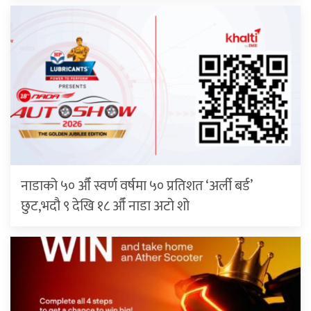
नाडाको ५० औँ स्वर्ण वर्षमा ५० प्रतिशत ‘अर्ली बर्ड’
छुट,भदौ ९ देखि १८ औँ नाडा अटो शो