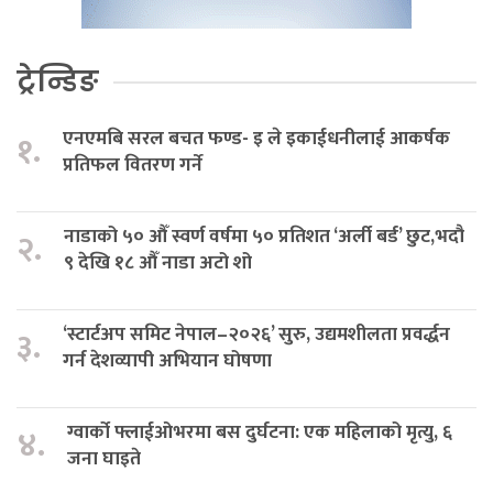
ट्रेन्डिङ
एनएमबि सरल बचत फण्ड- इ ले इकाईधनीलाई आकर्षक
१.
प्रतिफल वितरण गर्ने
नाडाको ५० औँ स्वर्ण वर्षमा ५० प्रतिशत ‘अर्ली बर्ड’ छुट,भदौ
२.
९ देखि १८ औँ नाडा अटो शो
‘स्टार्टअप समिट नेपाल–२०२६’ सुरु, उद्यमशीलता प्रवर्द्धन
३.
गर्न देशव्यापी अभियान घोषणा
ग्वार्को फ्लाईओभरमा बस दुर्घटना: एक महिलाको मृत्यु, ६
४.
जना घाइते