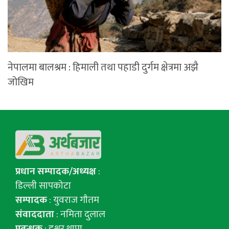
नेपालमा बालश्रम : हिमाली तथा पहाडी दुर्गम क्षेत्रमा अझै
जोखिम
प्रधान सम्पादक/अध्यक्ष
:
डिल्ली सापकोटा
सम्पादक
: युवराज गाैतम
संवाददाता
: नमिता दुलाल
प्रबन्धक
: इश्वर थापा