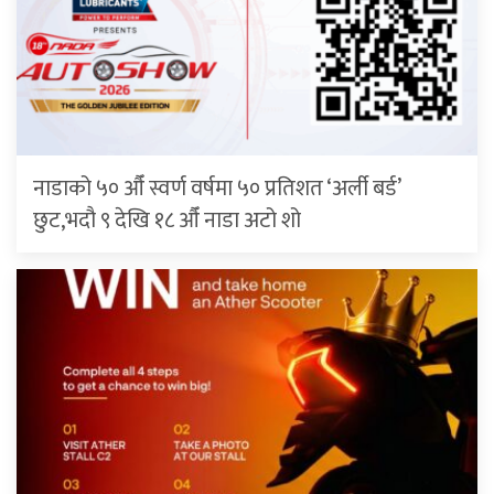
नाडाको ५० औँ स्वर्ण वर्षमा ५० प्रतिशत ‘अर्ली बर्ड’
छुट,भदौ ९ देखि १८ औँ नाडा अटो शो