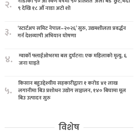
नाडाको ५० औँ स्वर्ण वर्षमा ५० प्रतिशत ‘अर्ली बर्ड’ छुट,भदौ
२.
९ देखि १८ औँ नाडा अटो शो
‘स्टार्टअप समिट नेपाल–२०२६’ सुरु, उद्यमशीलता प्रवर्द्धन
३.
गर्न देशव्यापी अभियान घोषणा
ग्वार्को फ्लाईओभरमा बस दुर्घटना: एक महिलाको मृत्यु, ६
४.
जना घाइते
किसान बहुउद्देश्यीय सहकारीद्वारा १ करोड ४१ लाख
५.
लगानीमा बिउ प्रशोधन उद्योग सञ्चालन, १४० बिघामा मूल
बिउ उत्पादन सुरु
विशेष