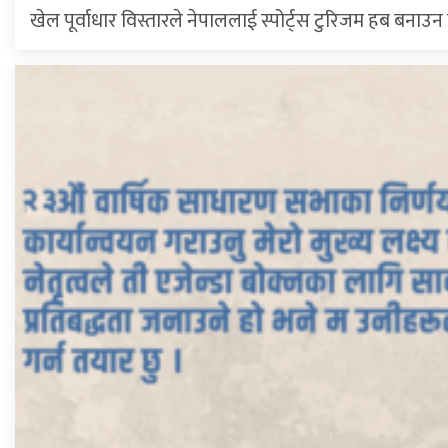
खेल पूर्वाधार विस्तारले नेपाललाई स्पोर्ट्स टुरिजम हब बनाउन