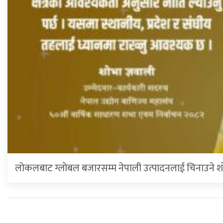
लोकलबाट ग्लोबल बजारसम्म नेपाली उत्पादनलाई चिनाउने शोभ