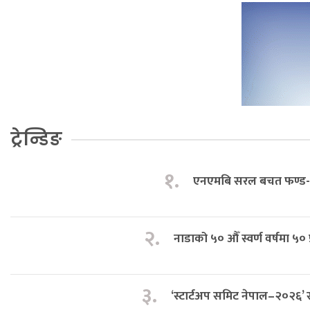
ट्रेन्डिङ
१.
एनएमबि सरल बचत फण्ड- इ
२.
नाडाको ५० औँ स्वर्ण वर्षमा ५० 
३.
‘स्टार्टअप समिट नेपाल–२०२६’ सु