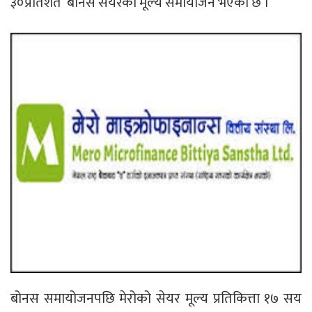
३०प्रतिशत बोनस सेयरकाे मूल्य समायोजन भएको छ ।
बोनस समायोजनपछि मेरोको सेयर मूल्य प्रतिकित्ता १७ सय