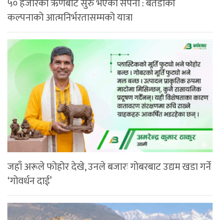
५० हजारको ऋणबाट सुरु भएको सपना : बैतडीकी
कल्पनाको आत्मनिर्भरतासम्मको यात्रा
जहाँ अरूले फोहोर देखे, उनले बजारः गोबरबाट उद्यम खडा गर्ने
‘गोवर्धन दाई’