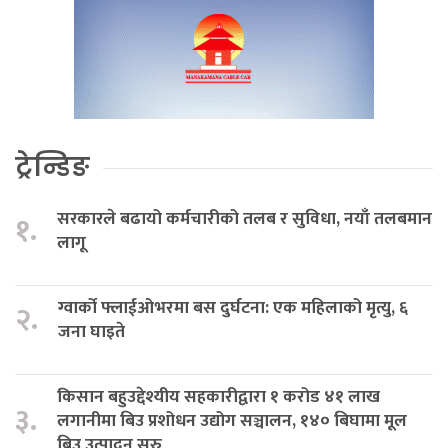
ट्रेन्डिङ
सरकारले बढायो कर्मचारीको तलब र सुविधा, नयाँ तलबमान
१.
लागू
ग्वार्को फ्लाईओभरमा बस दुर्घटना: एक महिलाको मृत्यु, ६
२.
जना घाइते
किसान बहुउद्देश्यीय सहकारीद्वारा १ करोड ४१ लाख
३.
लगानीमा बिउ प्रशोधन उद्योग सञ्चालन, १४० बिघामा मूल
बिउ उत्पादन सुरु