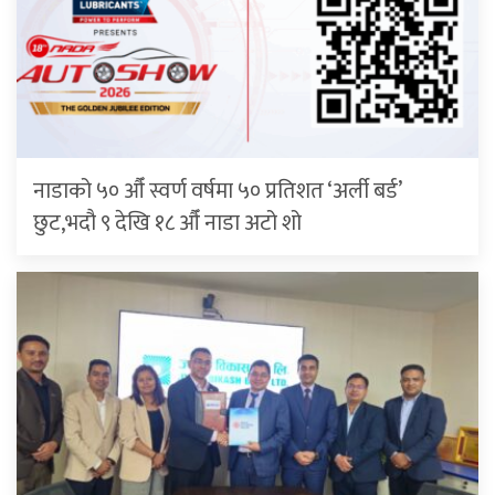
नाडाको ५० औँ स्वर्ण वर्षमा ५० प्रतिशत ‘अर्ली बर्ड’
छुट,भदौ ९ देखि १८ औँ नाडा अटो शो