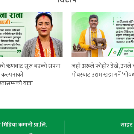
को ऋणबाट सुरु भएको सपना
जहाँ अरूले फोहोर देखे, उनले 
ी कल्पनाको
गोबरबाट उद्यम खडा गर्ने ‘गोवर
रतासम्मको यात्रा
मिडिया कम्पनी प्रा.लि.
साइट 