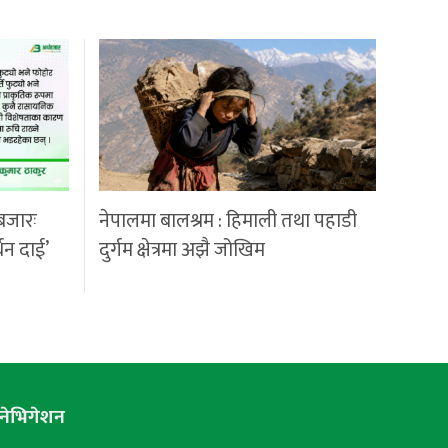
बजारः
नेपालमा बालश्रम : हिमाली तथा पहाडी
्धन दाई’
दुर्गम क्षेत्रमा अझै जोखिम
नेभिगेशन