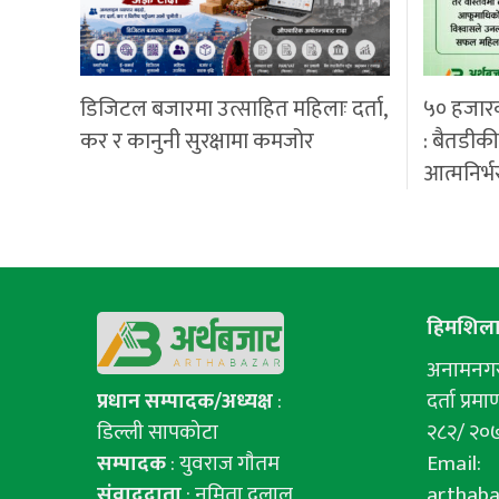
डिजिटल बजारमा उत्साहित महिलाः दर्ता,
५० हजार
कर र कानुनी सुरक्षामा कमजोर
: बैतडीक
आत्मनिर्भ
हिमशिला 
अनामनगर-
प्रधान सम्पादक/अध्यक्ष
:
दर्ता प्रमाण
डिल्ली सापकोटा
२८२/ २०
सम्पादक
: युवराज गाैतम
Email:
संवाददाता
: नमिता दुलाल
arthab