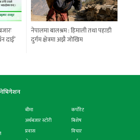
बजारः
नेपालमा बालश्रम : हिमाली तथा पहाडी
्धन दाई’
दुर्गम क्षेत्रमा अझै जोखिम
नेभिगेशन
बीमा
कर्पोरेट
अर्थबजार स्टोरी
बिशेष
प्रवास
विचार
ि