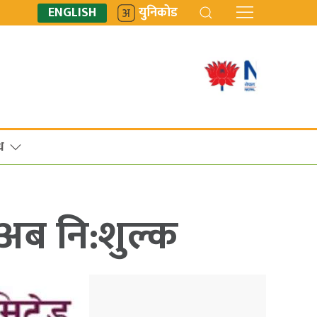
ENGLISH
युनिकोड
ध
 अब नि:शुल्क