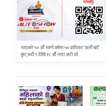
नाडाको ५० औँ स्वर्ण वर्षमा ५० प्रतिशत ‘अर्ली बर्ड’
छुट,भदौ ९ देखि १८ औँ नाडा अटो शो