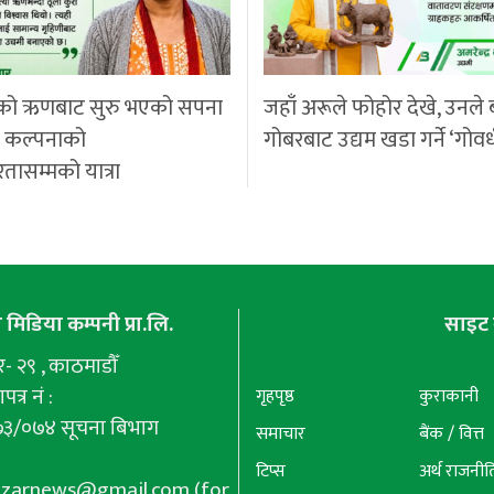
को ऋणबाट सुरु भएको सपना
जहाँ अरूले फोहोर देखे, उनले 
ी कल्पनाको
गोबरबाट उद्यम खडा गर्ने ‘गोवर
रतासम्मको यात्रा
मिडिया कम्पनी प्रा.लि.
साइट 
 २९ , काठमाडौँ
पत्र नं :
गृहपृष्ठ
कुराकानी
७३/०७४ सूचना बिभाग
समाचार
बैंक / वित्त
टिप्स
अर्थ राजनीत
azarnews@gmail.com
(for