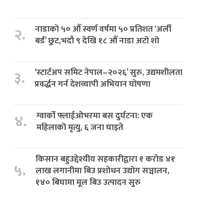
नाडाको ५० औँ स्वर्ण वर्षमा ५० प्रतिशत ‘अर्ली
२.
बर्ड’ छुट,भदौ ९ देखि १८ औँ नाडा अटो शो
‘स्टार्टअप समिट नेपाल–२०२६’ सुरु, उद्यमशीलता
३.
प्रवर्द्धन गर्न देशव्यापी अभियान घोषणा
ग्वार्को फ्लाईओभरमा बस दुर्घटना: एक
४.
महिलाको मृत्यु, ६ जना घाइते
किसान बहुउद्देश्यीय सहकारीद्वारा १ करोड ४१
५.
लाख लगानीमा बिउ प्रशोधन उद्योग सञ्चालन,
१४० बिघामा मूल बिउ उत्पादन सुरु