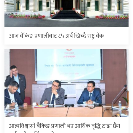
आज बैंकिङ प्रणालीबाट ८५ अर्ब खिच्दै राष्ट्र बैंक
आत्मविश्वासी बैंकिङ प्रणाली भए आर्थिक वृद्धि टाढा छैन :