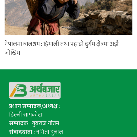
नेपालमा बालश्रम : हिमाली तथा पहाडी दुर्गम क्षेत्रमा अझै
जोखिम
प्रधान सम्पादक/अध्यक्ष
:
डिल्ली सापकोटा
सम्पादक
: युवराज गाैतम
संवाददाता
: नमिता दुलाल