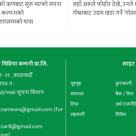
को ऋणबाट सुरु भएको सपना
जहाँ अरूले फोहोर देखे, उनले 
ी कल्पनाको
गोबरबाट उद्यम खडा गर्ने ‘गोवर
रतासम्मको यात्रा
मिडिया कम्पनी प्रा.लि.
साइट 
 २९ , काठमाडौँ
पत्र नं :
गृहपृष्ठ
कुराकानी
७३/०७४ सूचना बिभाग
समाचार
बैंक / वित्त
टिप्स
अर्थ राजनीत
azarnews@gmail.com
(for
सहकारी
विविध
azar8@gmail.com
ing),