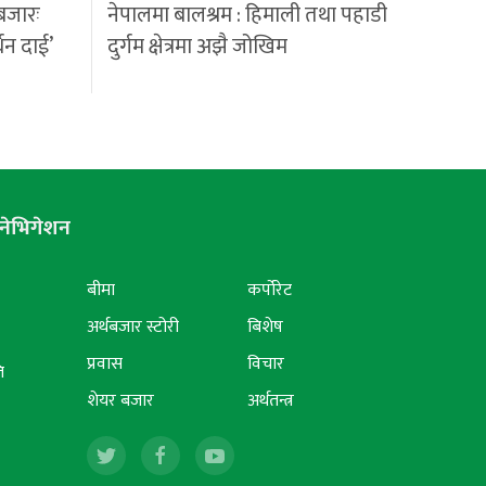
बजारः
नेपालमा बालश्रम : हिमाली तथा पहाडी
्धन दाई’
दुर्गम क्षेत्रमा अझै जोखिम
नेभिगेशन
बीमा
कर्पोरेट
अर्थबजार स्टोरी
बिशेष
प्रवास
विचार
ि
शेयर बजार
अर्थतन्त्र