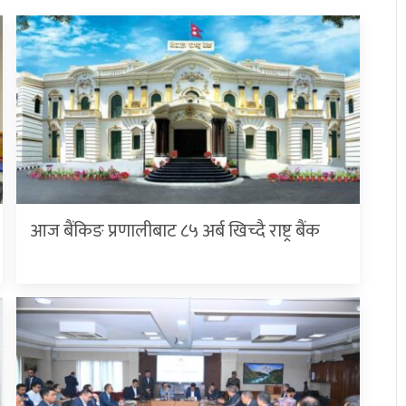
आज बैंकिङ प्रणालीबाट ८५ अर्ब खिच्दै राष्ट्र बैंक