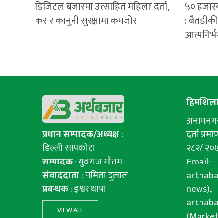
डिजिटल बजारमा उत्साहित महिलाः दर्ता,
५० हजार
कर र कानुनी सुरक्षामा कमजोर
: बैतडीक
आत्मनिर्भ
हिमशिला 
अनामनगर-
प्रधान सम्पादक/अध्यक्ष
:
दर्ता प्रमाण
डिल्ली सापकोटा
२८२/ २०
सम्पादक
: युवराज गाैतम
Email:
संवाददाता
: नमिता दुलाल
arthab
प्रबन्धक
: इश्वर थापा
news),
arthab
VIEW ALL
(Market