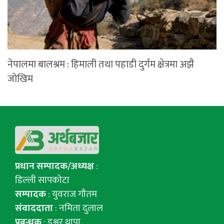
नेपालमा बालश्रम : हिमाली तथा पहाडी दुर्गम क्षेत्रमा अझै
जोखिम
प्रधान सम्पादक/अध्यक्ष
:
डिल्ली सापकोटा
सम्पादक
: युवराज गाैतम
संवाददाता
: नमिता दुलाल
प्रबन्धक
: इश्वर थापा