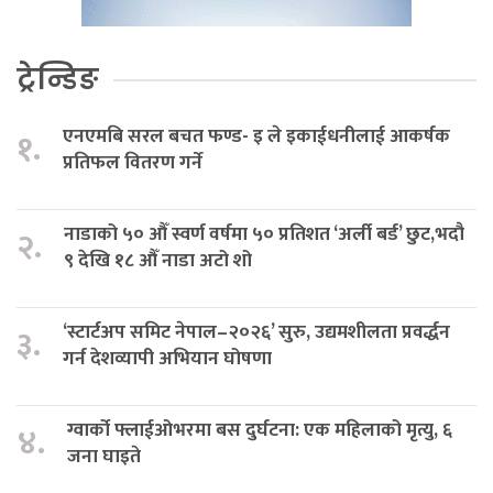
ट्रेन्डिङ
एनएमबि सरल बचत फण्ड- इ ले इकाईधनीलाई आकर्षक
१.
प्रतिफल वितरण गर्ने
नाडाको ५० औँ स्वर्ण वर्षमा ५० प्रतिशत ‘अर्ली बर्ड’ छुट,भदौ
२.
९ देखि १८ औँ नाडा अटो शो
‘स्टार्टअप समिट नेपाल–२०२६’ सुरु, उद्यमशीलता प्रवर्द्धन
३.
गर्न देशव्यापी अभियान घोषणा
ग्वार्को फ्लाईओभरमा बस दुर्घटना: एक महिलाको मृत्यु, ६
४.
जना घाइते