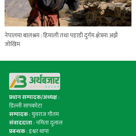
नेपालमा बालश्रम : हिमाली तथा पहाडी दुर्गम क्षेत्रमा अझै
जोखिम
प्रधान सम्पादक/अध्यक्ष
:
डिल्ली सापकोटा
सम्पादक
: युवराज गाैतम
संवाददाता
: नमिता दुलाल
प्रबन्धक
: इश्वर थापा