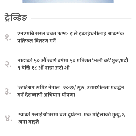
ट्रेन्डिङ
एनएमबि सरल बचत फण्ड- इ ले इकाईधनीलाई आकर्षक
१.
प्रतिफल वितरण गर्ने
नाडाको ५० औँ स्वर्ण वर्षमा ५० प्रतिशत ‘अर्ली बर्ड’ छुट,भदौ
२.
९ देखि १८ औँ नाडा अटो शो
‘स्टार्टअप समिट नेपाल–२०२६’ सुरु, उद्यमशीलता प्रवर्द्धन
३.
गर्न देशव्यापी अभियान घोषणा
ग्वार्को फ्लाईओभरमा बस दुर्घटना: एक महिलाको मृत्यु, ६
४.
जना घाइते