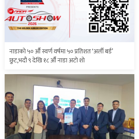
नाडाको ५० औँ स्वर्ण वर्षमा ५० प्रतिशत ‘अर्ली बर्ड’
छुट,भदौ ९ देखि १८ औँ नाडा अटो शो