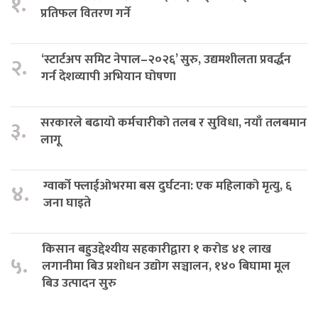
१.
प्रतिफल वितरण गर्ने
‘स्टार्टअप समिट नेपाल–२०२६’ सुरु, उद्यमशीलता प्रवर्द्धन
२.
गर्न देशव्यापी अभियान घोषणा
सरकारले बढायो कर्मचारीको तलब र सुविधा, नयाँ तलबमान
३.
लागू
ग्वार्को फ्लाईओभरमा बस दुर्घटना: एक महिलाको मृत्यु, ६
४.
जना घाइते
किसान बहुउद्देश्यीय सहकारीद्वारा १ करोड ४१ लाख
५.
लगानीमा बिउ प्रशोधन उद्योग सञ्चालन, १४० बिघामा मूल
बिउ उत्पादन सुरु