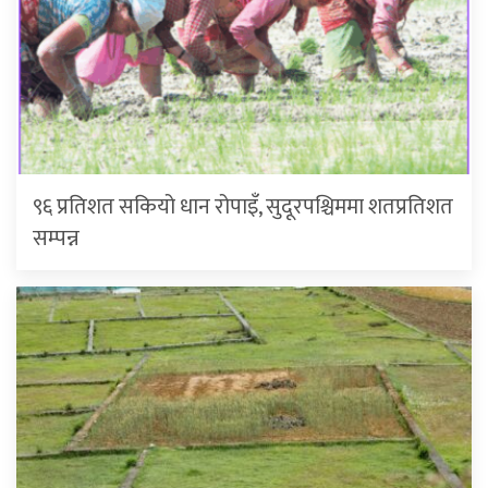
९६ प्रतिशत सकियो धान रोपाइँ, सुदूरपश्चिममा शतप्रतिशत
सम्पन्न