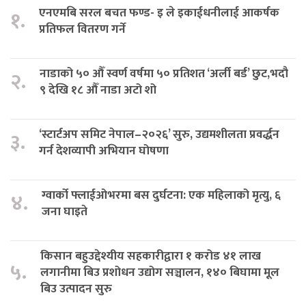
एनएमबि सरल बचत फण्ड- इ ले इकाईधनीलाई आकर्षक
१.
प्रतिफल वितरण गर्ने
नाडाको ५० औँ स्वर्ण वर्षमा ५० प्रतिशत ‘अर्ली बर्ड’ छुट,भदौ
२.
९ देखि १८ औँ नाडा अटो शो
‘स्टार्टअप समिट नेपाल–२०२६’ सुरु, उद्यमशीलता प्रवर्द्धन
३.
गर्न देशव्यापी अभियान घोषणा
ग्वार्को फ्लाईओभरमा बस दुर्घटना: एक महिलाको मृत्यु, ६
४.
जना घाइते
किसान बहुउद्देश्यीय सहकारीद्वारा १ करोड ४१ लाख
५.
लगानीमा बिउ प्रशोधन उद्योग सञ्चालन, १४० बिघामा मूल
बिउ उत्पादन सुरु