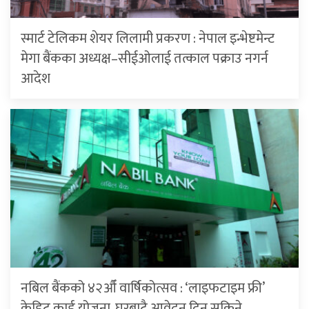
स्मार्ट टेलिकम शेयर लिलामी प्रकरण : नेपाल इन्भेष्टमेन्ट
मेगा बैंकका अध्यक्ष–सीईओलाई तत्काल पक्राउ नगर्न
आदेश
नबिल बैंकको ४२औँ वार्षिकोत्सव : ‘लाइफटाइम फ्री’
क्रेडिट कार्ड योजना, घरबाटै आवेदन दिन सकिने