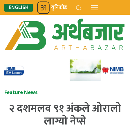
ENGLISH
युनिकोड
Feature News
२ दशमलव ९१ अंकले ओरालो
लाग्यो नेप्से