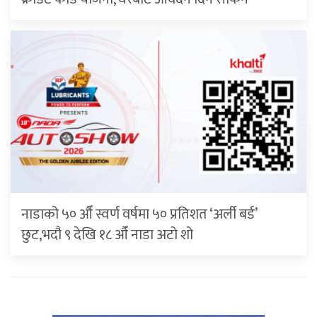
नाडाको ५० औँ स्वर्ण वर्षमा ५० प्रतिशत ‘अर्ली बर्ड’
छुट,भदौ ९ देखि १८ औँ नाडा अटो शो