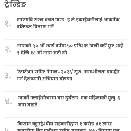
ट्रेन्डिङ
एनएमबि सरल बचत फण्ड- इ ले इकाईधनीलाई आकर्षक
१.
प्रतिफल वितरण गर्ने
नाडाको ५० औँ स्वर्ण वर्षमा ५० प्रतिशत ‘अर्ली बर्ड’ छुट,भदौ
२.
९ देखि १८ औँ नाडा अटो शो
‘स्टार्टअप समिट नेपाल–२०२६’ सुरु, उद्यमशीलता प्रवर्द्धन
३.
गर्न देशव्यापी अभियान घोषणा
ग्वार्को फ्लाईओभरमा बस दुर्घटना: एक महिलाको मृत्यु, ६
४.
जना घाइते
किसान बहुउद्देश्यीय सहकारीद्वारा १ करोड ४१ लाख
५.
लगानीमा बिउ प्रशोधन उद्योग सञ्चालन, १४० बिघामा मूल