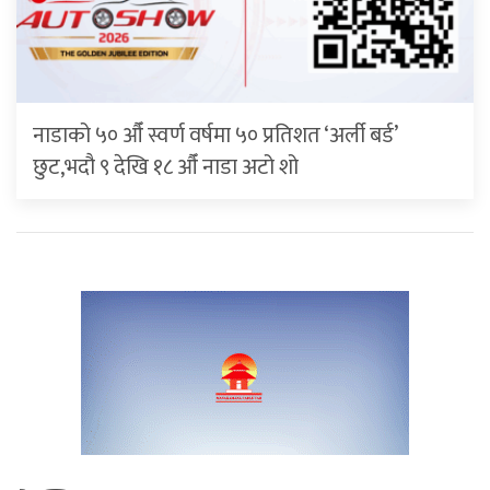
नाडाको ५० औँ स्वर्ण वर्षमा ५० प्रतिशत ‘अर्ली बर्ड’
छुट,भदौ ९ देखि १८ औँ नाडा अटो शो