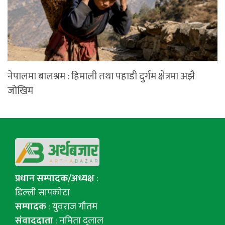
नेपालमा बालश्रम : हिमाली तथा पहाडी दुर्गम क्षेत्रमा अझै
जोखिम
प्रधान सम्पादक/अध्यक्ष
:
डिल्ली सापकोटा
सम्पादक
: युवराज गाैतम
संवाददाता
: नमिता दुलाल