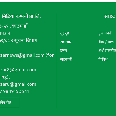
मिडिया कम्पनी प्रा.लि.
साइट 
 २९ , काठमाडौँ
पत्र नं :
गृहपृष्ठ
कुराकानी
७३/०७४ सूचना बिभाग
समाचार
बैंक / वित्त
टिप्स
अर्थ राजनीत
azarnews@gmail.com
(for
सहकारी
विविध
azar8@gmail.com
ing),
azar8@gmail.com
77 9849150541
कीय नीति