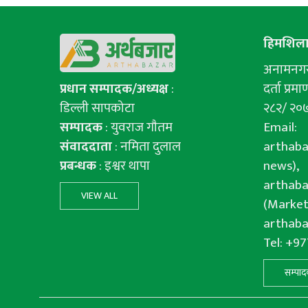
हिमशिला 
अनामनगर-
प्रधान सम्पादक/अध्यक्ष
:
दर्ता प्रमाण
डिल्ली सापकोटा
२८२/ २०
सम्पादक
: युवराज गाैतम
Email:
संवाददाता
: नमिता दुलाल
arthab
प्रबन्धक
: इश्वर थापा
news),
arthab
VIEW ALL
(Market
arthab
Tel: +9
सम्पाद