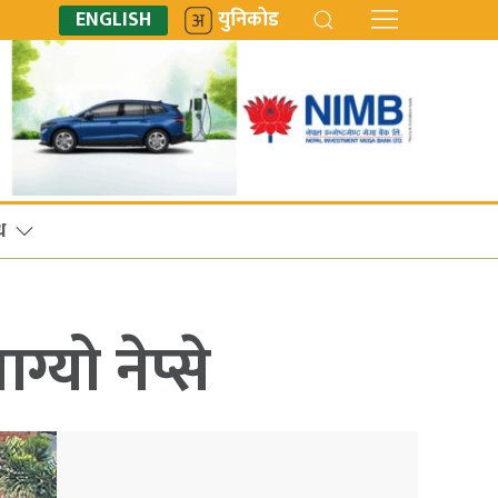
ENGLISH
युनिकोड
ध
यो नेप्से