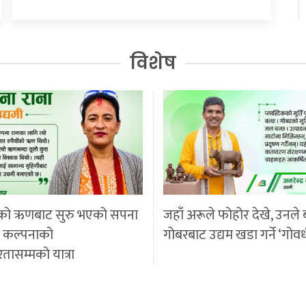
विशेष
को ऋणबाट सुरु भएको सपना
जहाँ अरूले फोहोर देखे, उनले 
ी कल्पनाको
गोबरबाट उद्यम खडा गर्ने ‘गोवर
रतासम्मको यात्रा