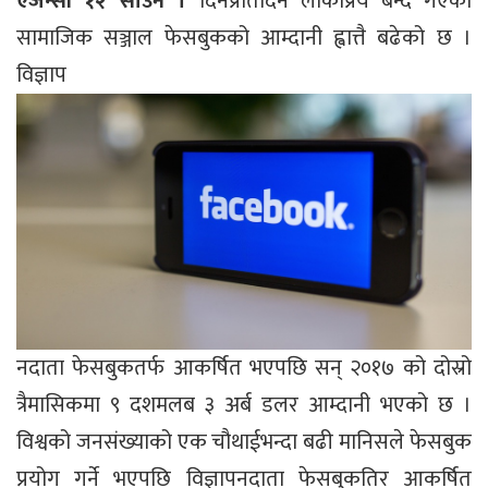
एजेन्सी १२ साउन ।
दिनप्रतिदिन लोकप्रिय बन्दै गएको
सामाजिक सञ्जाल फेसबुकको आम्दानी ह्वात्तै बढेको छ ।
विज्ञाप
नदाता फेसबुकतर्फ आकर्षित भएपछि सन् २०१७ को दोस्रो
त्रैमासिकमा ९ दशमलब ३ अर्ब डलर आम्दानी भएको छ ।
विश्वको जनसंख्याको एक चौथाईभन्दा बढी मानिसले फेसबुक
प्रयोग गर्ने भएपछि विज्ञापनदाता फेसबुकतिर आकर्षित