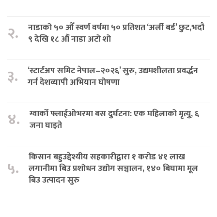
नाडाको ५० औँ स्वर्ण वर्षमा ५० प्रतिशत ‘अर्ली बर्ड’ छुट,भदौ
२.
९ देखि १८ औँ नाडा अटो शो
‘स्टार्टअप समिट नेपाल–२०२६’ सुरु, उद्यमशीलता प्रवर्द्धन
३.
गर्न देशव्यापी अभियान घोषणा
ग्वार्को फ्लाईओभरमा बस दुर्घटना: एक महिलाको मृत्यु, ६
४.
जना घाइते
किसान बहुउद्देश्यीय सहकारीद्वारा १ करोड ४१ लाख
५.
लगानीमा बिउ प्रशोधन उद्योग सञ्चालन, १४० बिघामा मूल
बिउ उत्पादन सुरु