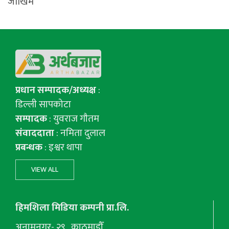
जोखिम
प्रधान सम्पादक/अध्यक्ष
:
डिल्ली सापकोटा
सम्पादक
: युवराज गाैतम
संवाददाता
: नमिता दुलाल
प्रबन्धक
: इश्वर थापा
VIEW ALL
हिमशिला मिडिया कम्पनी प्रा.लि.
अनामनगर- २९ , काठमाडौँ