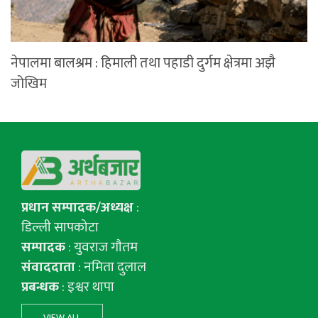
नेपालमा बालश्रम : हिमाली तथा पहाडी दुर्गम क्षेत्रमा अझै
जोखिम
प्रधान सम्पादक/अध्यक्ष
:
डिल्ली सापकोटा
सम्पादक
: युवराज गाैतम
संवाददाता
: नमिता दुलाल
प्रबन्धक
: इश्वर थापा
VIEW ALL