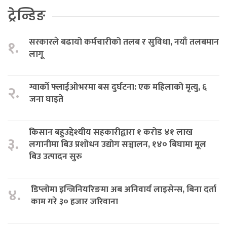
ट्रेन्डिङ
सरकारले बढायो कर्मचारीको तलब र सुविधा, नयाँ तलबमान
१.
लागू
ग्वार्को फ्लाईओभरमा बस दुर्घटना: एक महिलाको मृत्यु, ६
२.
जना घाइते
किसान बहुउद्देश्यीय सहकारीद्वारा १ करोड ४१ लाख
३.
लगानीमा बिउ प्रशोधन उद्योग सञ्चालन, १४० बिघामा मूल
बिउ उत्पादन सुरु
डिप्लोमा इन्जिनियरिङमा अब अनिवार्य लाइसेन्स, बिना दर्ता
४.
काम गरे ३० हजार जरिवाना