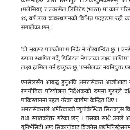
कम्पनीहरु जस्तै सिंगापुर टेलिकम्युनिकेसन्स् लिमि
(मलेसिया) र एयरसेल लिमिटेड (भारत) मा काम गरिसक
१६ वर्ष उच्च व्यवस्थापनको विभिन्न पदहरुमा रही काम 
संंगालेका छन् ।
‘यो अवसर पाएकोमा म निकै नै गौरवान्वित छु । एन
रुपमा स्थापित गर्दै, डिजिटल नेपालका लक्ष्य प्राप्
लक्ष्य हासिल गर्न इच्छुक छु,’ एनसेलका नवनियुक्त प्र
एनसेलसँग आबद्ध हुनुअघि अमरासेकरा आजीआटा गु्रप
रणनीतिक परियोजना निर्देशकको रुपमा गु्रपले दक्षि
पाकिस्तानमा पहल गरेका कार्यमा केन्द्रित थिए ।
अमरासेकराले अमेरिकाको न्युयोर्कस्थित सिराक्युस वि
तथा स्नातकोत्तर गरेका छन् । यसका साथै उनले 
युनिर्भसिटी अफ सिकागोबाट बिजनेस एडमिनिस्ट्रेसनमा