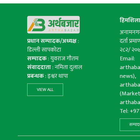
हिमशिला 
अनामनगर-
प्रधान सम्पादक/अध्यक्ष
:
दर्ता प्रमाण
डिल्ली सापकोटा
२८२/ २०
सम्पादक
: युवराज गाैतम
Email:
संवाददाता
: नमिता दुलाल
arthab
प्रबन्धक
: इश्वर थापा
news),
arthab
VIEW ALL
(Market
arthab
Tel: +9
सम्पाद