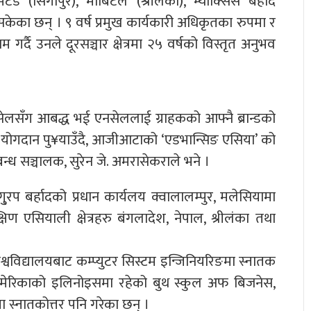
टेड (सिंगापुर), मोबिटेल (श्रीलंका), म्याक्सिस बर्हाद
ेका छन् । ९ वर्ष प्रमुख कार्यकारी अधिकृतका रुपमा र
गर्दै उनले दूरसञ्चार क्षेत्रमा २५ वर्षको विस्तृत अनुभव
सेलसँग आबद्ध भई एनसेललाई ग्राहकको आफ्नै ब्रान्डको
तिमा योगदान पु¥याउँदै, आजीआटाको ‘एडभान्सिङ एसिया’ को
बन्ध सञ्चालक, सुरेन जे. अमरासेकराले भने ।
 बर्हादको प्रधान कार्यलय क्वालालम्पुर, मलेसियामा
ण एसियाली क्षेत्रहरु बंगलादेश, नेपाल, श्रीलंका तथा
श्वविद्यालयबाट कम्प्युटर सिस्टम इन्जिनियरिङमा स्नातक
अमेरिकाको इलिनोइसमा रहेको बुथ स्कुल अफ बिजनेस,
 स्नातकोत्तर पनि गरेका छन् ।