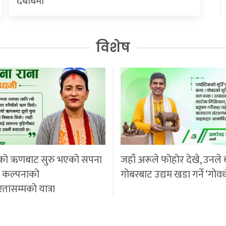
दबाबमा
विशेष
को ऋणबाट सुरु भएको सपना
जहाँ अरूले फोहोर देखे, उनले 
ी कल्पनाको
गोबरबाट उद्यम खडा गर्ने ‘गोवर
रतासम्मको यात्रा