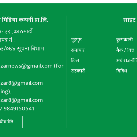
मिडिया कम्पनी प्रा.लि.
साइट 
 २९ , काठमाडौँ
पत्र नं :
गृहपृष्ठ
कुराकानी
७३/०७४ सूचना बिभाग
समाचार
बैंक / वित्त
टिप्स
अर्थ राजनीत
azarnews@gmail.com
(for
सहकारी
विविध
azar8@gmail.com
ing),
azar8@gmail.com
77 9849150541
कीय नीति