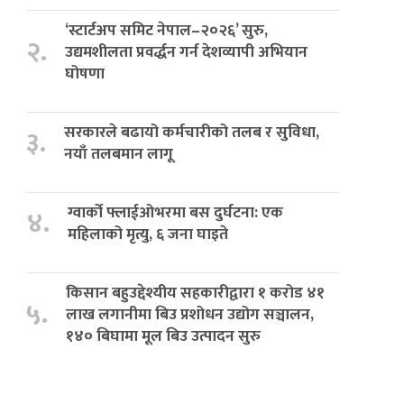
‘स्टार्टअप समिट नेपाल–२०२६’ सुरु,
२.
उद्यमशीलता प्रवर्द्धन गर्न देशव्यापी अभियान
घोषणा
सरकारले बढायो कर्मचारीको तलब र सुविधा,
३.
नयाँ तलबमान लागू
ग्वार्को फ्लाईओभरमा बस दुर्घटना: एक
४.
महिलाको मृत्यु, ६ जना घाइते
किसान बहुउद्देश्यीय सहकारीद्वारा १ करोड ४१
५.
लाख लगानीमा बिउ प्रशोधन उद्योग सञ्चालन,
१४० बिघामा मूल बिउ उत्पादन सुरु