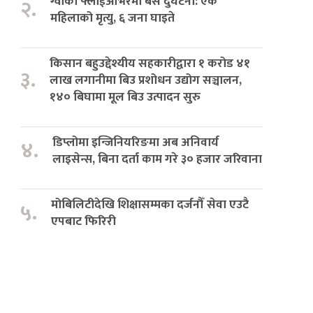
ग्वार्को फ्लाईओभरमा बस दुर्घटना: एक
२.
महिलाको मृत्यु, ६ जना घाइते
किसान बहुउद्देश्यीय सहकारीद्वारा १ करोड ४१
३.
लाख लगानीमा बिउ प्रशोधन उद्योग सञ्चालन,
१४० बिघामा मूल बिउ उत्पादन सुरु
डिप्लोमा इन्जिनियरिङमा अब अनिवार्य
४.
लाइसेन्स, बिना दर्ता काम गरे ३० हजार जरिवाना
मोबिलिटीदेखि शिक्षासम्मका दर्जनौँ सेवा एउटै
५.
एपबाट फिरिरी