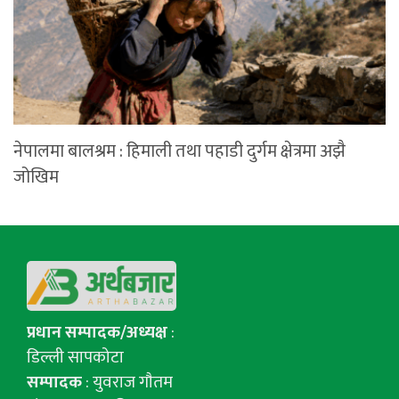
नेपालमा बालश्रम : हिमाली तथा पहाडी दुर्गम क्षेत्रमा अझै
जोखिम
प्रधान सम्पादक/अध्यक्ष
:
डिल्ली सापकोटा
सम्पादक
: युवराज गाैतम