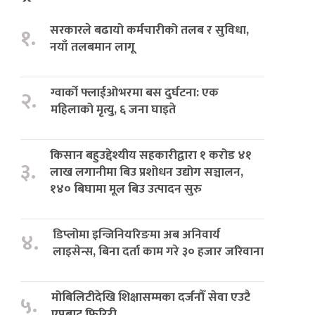
सरकारले बढायो कर्मचारीको तलब र सुविधा,
१.
नयाँ तलबमान लागू
ग्वार्को फ्लाईओभरमा बस दुर्घटना: एक
२.
महिलाको मृत्यु, ६ जना घाइते
किसान बहुउद्देश्यीय सहकारीद्वारा १ करोड ४१
३.
लाख लगानीमा बिउ प्रशोधन उद्योग सञ्चालन,
१४० बिघामा मूल बिउ उत्पादन सुरु
डिप्लोमा इन्जिनियरिङमा अब अनिवार्य
४.
लाइसेन्स, बिना दर्ता काम गरे ३० हजार जरिवाना
मोबिलिटीदेखि शिक्षासम्मका दर्जनौँ सेवा एउटै
५.
एपबाट फिरिरी