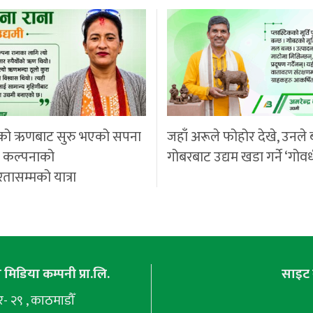
को ऋणबाट सुरु भएको सपना
जहाँ अरूले फोहोर देखे, उनले 
ी कल्पनाको
गोबरबाट उद्यम खडा गर्ने ‘गोवर
रतासम्मको यात्रा
मिडिया कम्पनी प्रा.लि.
साइट 
 २९ , काठमाडौँ