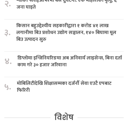
ग्वार्को फ्लाईओभरमा बस दुर्घटना: एक महिलाको मृत्यु, ६
२.
जना घाइते
किसान बहुउद्देश्यीय सहकारीद्वारा १ करोड ४१ लाख
३.
लगानीमा बिउ प्रशोधन उद्योग सञ्चालन, १४० बिघामा मूल
बिउ उत्पादन सुरु
डिप्लोमा इन्जिनियरिङमा अब अनिवार्य लाइसेन्स, बिना दर्ता
४.
काम गरे ३० हजार जरिवाना
मोबिलिटीदेखि शिक्षासम्मका दर्जनौँ सेवा एउटै एपबाट
५.
फिरिरी
विशेष