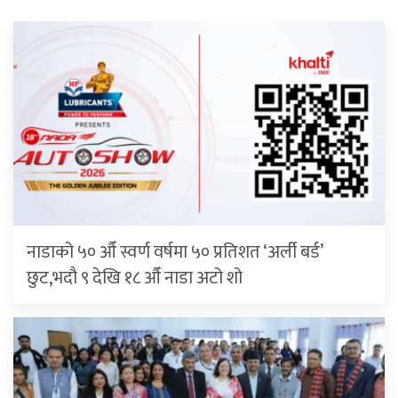
नाडाको ५० औँ स्वर्ण वर्षमा ५० प्रतिशत ‘अर्ली बर्ड’
छुट,भदौ ९ देखि १८ औँ नाडा अटो शो