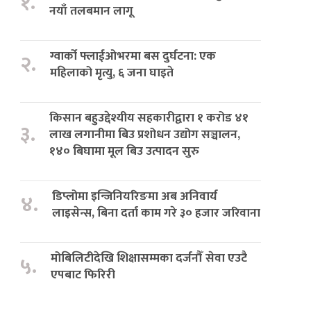
१.
नयाँ तलबमान लागू
ग्वार्को फ्लाईओभरमा बस दुर्घटना: एक
२.
महिलाको मृत्यु, ६ जना घाइते
किसान बहुउद्देश्यीय सहकारीद्वारा १ करोड ४१
३.
लाख लगानीमा बिउ प्रशोधन उद्योग सञ्चालन,
१४० बिघामा मूल बिउ उत्पादन सुरु
डिप्लोमा इन्जिनियरिङमा अब अनिवार्य
४.
लाइसेन्स, बिना दर्ता काम गरे ३० हजार जरिवाना
मोबिलिटीदेखि शिक्षासम्मका दर्जनौँ सेवा एउटै
५.
एपबाट फिरिरी