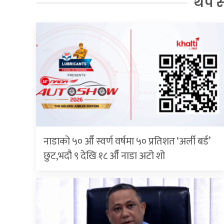
थप 
नाडाको ५० औँ स्वर्ण वर्षमा ५० प्रतिशत ‘अर्ली बर्ड’
छुट,भदौ ९ देखि १८ औँ नाडा अटो शो