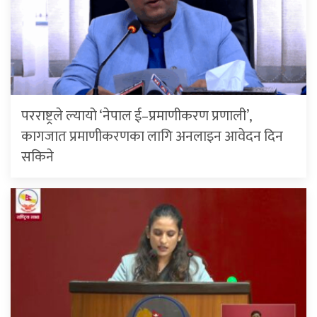
परराष्ट्रले ल्यायो ‘नेपाल ई–प्रमाणीकरण प्रणाली’,
कागजात प्रमाणीकरणका लागि अनलाइन आवेदन दिन
सकिने