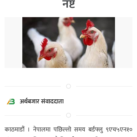
नष्ट
अर्थबजार संवाददाता
काठमाडौं । नेपालमा पछिल्लो समय बर्डफ्लु ९एच५एन१०