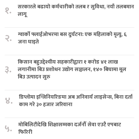
सरकारले बढायो कर्मचारीको तलब र सुविधा, नयाँ तलबमान
१.
लागू
ग्वार्को फ्लाईओभरमा बस दुर्घटना: एक महिलाको मृत्यु, ६
२.
जना घाइते
किसान बहुउद्देश्यीय सहकारीद्वारा १ करोड ४१ लाख
३.
लगानीमा बिउ प्रशोधन उद्योग सञ्चालन, १४० बिघामा मूल
बिउ उत्पादन सुरु
डिप्लोमा इन्जिनियरिङमा अब अनिवार्य लाइसेन्स, बिना दर्ता
४.
काम गरे ३० हजार जरिवाना
मोबिलिटीदेखि शिक्षासम्मका दर्जनौँ सेवा एउटै एपबाट
५.
फिरिरी