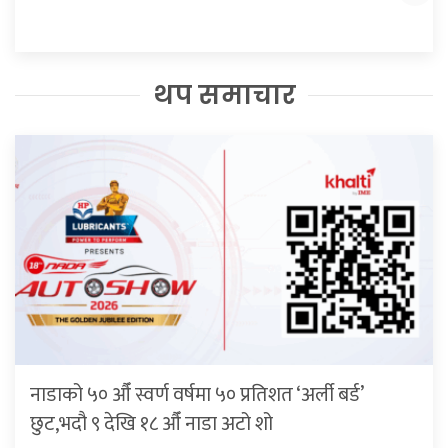
थप समाचार
नाडाको ५० औँ स्वर्ण वर्षमा ५० प्रतिशत ‘अर्ली बर्ड’
छुट,भदौ ९ देखि १८ औँ नाडा अटो शो