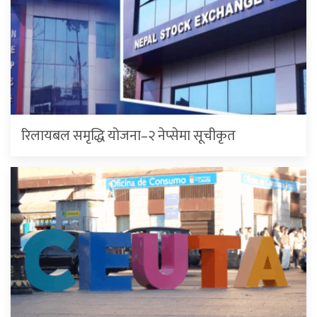
रिलायबल समृद्धि योजना–२ नेप्सेमा सूचीकृत