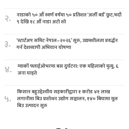
नाडाको ५० औँ स्वर्ण वर्षमा ५० प्रतिशत ‘अर्ली बर्ड’ छुट,भदौ
२.
९ देखि १८ औँ नाडा अटो शो
‘स्टार्टअप समिट नेपाल–२०२६’ सुरु, उद्यमशीलता प्रवर्द्धन
३.
गर्न देशव्यापी अभियान घोषणा
ग्वार्को फ्लाईओभरमा बस दुर्घटना: एक महिलाको मृत्यु, ६
४.
जना घाइते
किसान बहुउद्देश्यीय सहकारीद्वारा १ करोड ४१ लाख
५.
लगानीमा बिउ प्रशोधन उद्योग सञ्चालन, १४० बिघामा मूल
बिउ उत्पादन सुरु