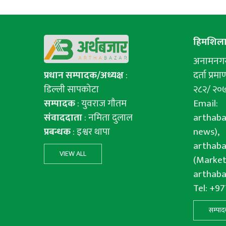
हिमशिला 
अनामनगर-
प्रधान सम्पादक/अध्यक्ष
:
दर्ता प्रमाण
डिल्ली सापकोटा
२८२/ २०
सम्पादक
: युवराज गाैतम
Email:
संवाददाता
: नमिता दुलाल
arthab
प्रबन्धक
: इश्वर थापा
news),
arthab
VIEW ALL
(Market
arthab
Tel: +9
सम्पाद