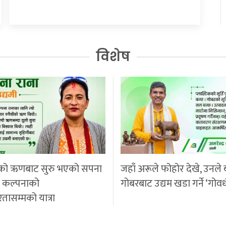
विशेष
को ऋणबाट सुरु भएको सपना
जहाँ अरूले फोहोर देखे, उनले 
ी कल्पनाको
गोबरबाट उद्यम खडा गर्ने ‘गोवर
रतासम्मको यात्रा