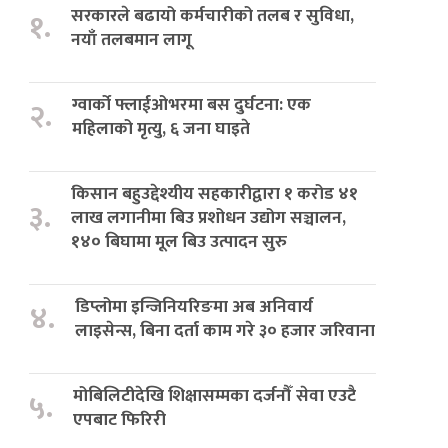
सरकारले बढायो कर्मचारीको तलब र सुविधा,
१.
नयाँ तलबमान लागू
ग्वार्को फ्लाईओभरमा बस दुर्घटना: एक
२.
महिलाको मृत्यु, ६ जना घाइते
किसान बहुउद्देश्यीय सहकारीद्वारा १ करोड ४१
३.
लाख लगानीमा बिउ प्रशोधन उद्योग सञ्चालन,
१४० बिघामा मूल बिउ उत्पादन सुरु
डिप्लोमा इन्जिनियरिङमा अब अनिवार्य
४.
लाइसेन्स, बिना दर्ता काम गरे ३० हजार जरिवाना
मोबिलिटीदेखि शिक्षासम्मका दर्जनौँ सेवा एउटै
५.
एपबाट फिरिरी