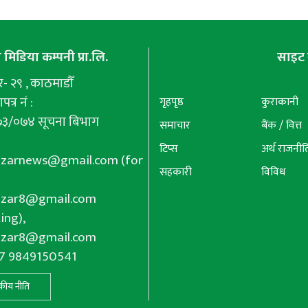
मिडिया कम्पनी प्रा.लि.
साइट 
 २९ , काठमाडौँ
पत्र नं :
गृहपृष्ठ
कुराकानी
७३/०७४ सूचना बिभाग
समाचार
बैंक / वित्त
टिप्स
अर्थ राजनीत
azarnews@gmail.com
(for
सहकारी
विविध
azar8@gmail.com
ing),
azar8@gmail.com
77 9849150541
कीय नीति