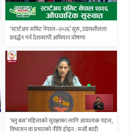
‘स्टार्टअप समिट नेपाल–२०२६’ सुरु, उद्यमशीलता
प्रवर्द्धन गर्न देशव्यापी अभियान घोषणा
‘ब्लु बस’ महिलाको सुरक्षाका लागि आवश्यक पहल,
विभाजन वा प्रचारको नीति होइन : मन्त्री बादी