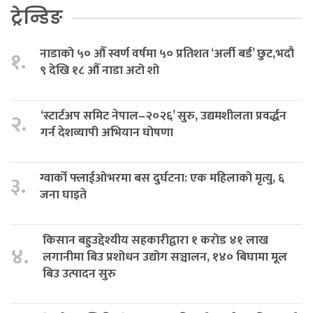
ट्रेन्डिङ
नाडाको ५० औँ स्वर्ण वर्षमा ५० प्रतिशत ‘अर्ली बर्ड’ छुट,भदौ
१.
९ देखि १८ औँ नाडा अटो शो
‘स्टार्टअप समिट नेपाल–२०२६’ सुरु, उद्यमशीलता प्रवर्द्धन
२.
गर्न देशव्यापी अभियान घोषणा
ग्वार्को फ्लाईओभरमा बस दुर्घटना: एक महिलाको मृत्यु, ६
३.
जना घाइते
किसान बहुउद्देश्यीय सहकारीद्वारा १ करोड ४१ लाख
४.
लगानीमा बिउ प्रशोधन उद्योग सञ्चालन, १४० बिघामा मूल
बिउ उत्पादन सुरु