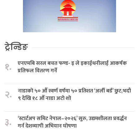
ट्रेन्डिङ
एनएमबि सरल बचत फण्ड- इ ले इकाईधनीलाई आकर्षक
१.
प्रतिफल वितरण गर्ने
नाडाको ५० औँ स्वर्ण वर्षमा ५० प्रतिशत ‘अर्ली बर्ड’ छुट,भदौ
२.
९ देखि १८ औँ नाडा अटो शो
‘स्टार्टअप समिट नेपाल–२०२६’ सुरु, उद्यमशीलता प्रवर्द्धन
३.
गर्न देशव्यापी अभियान घोषणा