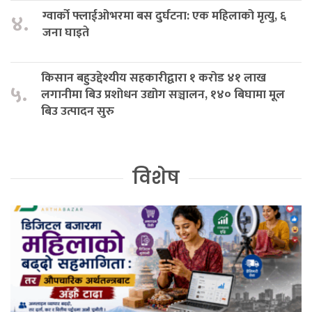
ग्वार्को फ्लाईओभरमा बस दुर्घटना: एक महिलाको मृत्यु, ६
४.
जना घाइते
किसान बहुउद्देश्यीय सहकारीद्वारा १ करोड ४१ लाख
५.
लगानीमा बिउ प्रशोधन उद्योग सञ्चालन, १४० बिघामा मूल
बिउ उत्पादन सुरु
विशेष