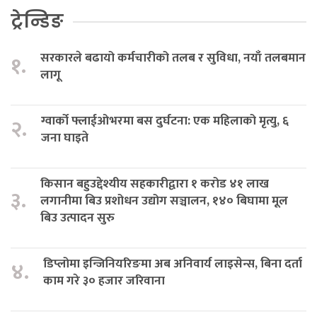
ट्रेन्डिङ
सरकारले बढायो कर्मचारीको तलब र सुविधा, नयाँ तलबमान
१.
लागू
ग्वार्को फ्लाईओभरमा बस दुर्घटना: एक महिलाको मृत्यु, ६
२.
जना घाइते
किसान बहुउद्देश्यीय सहकारीद्वारा १ करोड ४१ लाख
३.
लगानीमा बिउ प्रशोधन उद्योग सञ्चालन, १४० बिघामा मूल
बिउ उत्पादन सुरु
डिप्लोमा इन्जिनियरिङमा अब अनिवार्य लाइसेन्स, बिना दर्ता
४.
काम गरे ३० हजार जरिवाना