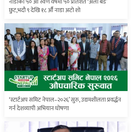
नाडाको ५० औँ स्वर्ण वर्षमा ५० प्रतिशत ‘अर्ली बर्ड’
छुट,भदौ ९ देखि १८ औँ नाडा अटो शो
‘स्टार्टअप समिट नेपाल–२०२६’ सुरु, उद्यमशीलता प्रवर्द्धन
गर्न देशव्यापी अभियान घोषणा