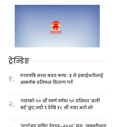
ट्रेन्डिङ
एनएमबि सरल बचत फण्ड- इ ले इकाईधनीलाई
१.
आकर्षक प्रतिफल वितरण गर्ने
नाडाको ५० औँ स्वर्ण वर्षमा ५० प्रतिशत ‘अर्ली
२.
बर्ड’ छुट,भदौ ९ देखि १८ औँ नाडा अटो शो
‘स्टार्टअप समिट नेपाल–२०२६’ सुरु, उद्यमशीलता