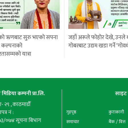
को ऋणबाट सुरु भएको सपना
जहाँ अरूले फोहोर देखे, उनले 
ी कल्पनाको
गोबरबाट उद्यम खडा गर्ने ‘गोवर
रतासम्मको यात्रा
मिडिया कम्पनी प्रा.लि.
साइट 
 २९ , काठमाडौँ
पत्र नं :
गृहपृष्ठ
कुराकानी
७३/०७४ सूचना बिभाग
समाचार
बैंक / वित्त