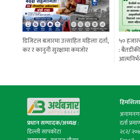
डिजिटल बजारमा उत्साहित महिलाः दर्ता,
५० हजार
कर र कानुनी सुरक्षामा कमजोर
: बैतडीक
आत्मनिर्भ
हिमशिला 
अनामनगर-
प्रधान सम्पादक/अध्यक्ष
:
दर्ता प्रमाण
डिल्ली सापकोटा
२८२/ २०