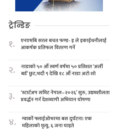
ट्रेन्डिङ
एनएमबि सरल बचत फण्ड- इ ले इकाईधनीलाई
१.
आकर्षक प्रतिफल वितरण गर्ने
नाडाको ५० औँ स्वर्ण वर्षमा ५० प्रतिशत ‘अर्ली
२.
बर्ड’ छुट,भदौ ९ देखि १८ औँ नाडा अटो शो
‘स्टार्टअप समिट नेपाल–२०२६’ सुरु, उद्यमशीलता
३.
प्रवर्द्धन गर्न देशव्यापी अभियान घोषणा
ग्वार्को फ्लाईओभरमा बस दुर्घटना: एक
४.
महिलाको मृत्यु, ६ जना घाइते