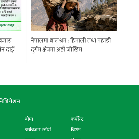
बजारः
नेपालमा बालश्रम : हिमाली तथा पहाडी
्धन दाई’
दुर्गम क्षेत्रमा अझै जोखिम
नेभिगेशन
बीमा
कर्पोरेट
अर्थबजार स्टोरी
बिशेष