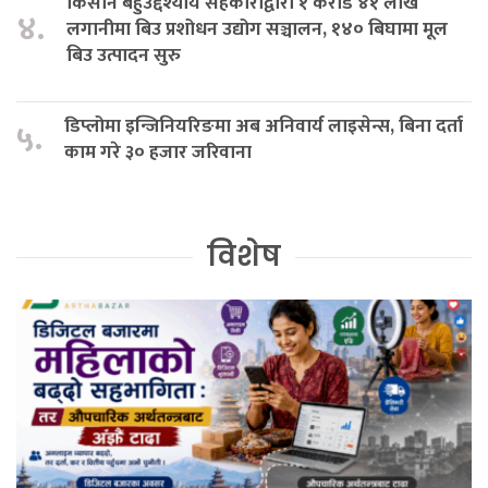
किसान बहुउद्देश्यीय सहकारीद्वारा १ करोड ४१ लाख
४.
लगानीमा बिउ प्रशोधन उद्योग सञ्चालन, १४० बिघामा मूल
बिउ उत्पादन सुरु
डिप्लोमा इन्जिनियरिङमा अब अनिवार्य लाइसेन्स, बिना दर्ता
५.
काम गरे ३० हजार जरिवाना
विशेष