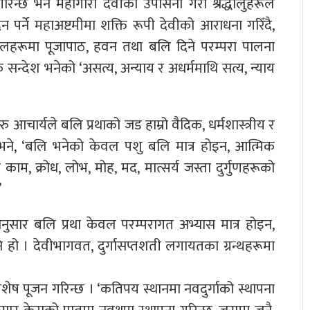
न्छ भने महागौरी देवीको उपासना गरी श्रद्धालुहरूले
न पर्ने महाअष्टमीमा शक्ति रूपी देवीको आराधना गरिँदै,
स्थलहरूमा पूजापाठ, हवन तथा बलि दिने परम्परा पालना
क सन्देश भनेको ‘असत्य, अन्याय र अधर्ममाथि सत्य, न्याय
आचार्यले बलि प्रथाको जड हाम्रो वैदिक, धर्मशास्त्रीय र
 भने, ‘बलि भनेको केवल पशु बलि मात्र होइन, आत्मिक
म, क्रोध, लोभ, मोह, मद, मात्सर्य जस्ता दुर्गुणहरूको
’
भएअनुसार बलि प्रथा केवल परम्परागत अभ्यास मात्र होइन,
ि हो । देवीभागवत, दुर्गासप्तशती लगायतका ग्रन्थहरूमा
ेष पूजन गरिन्छ । ‘कतिपय स्थानमा नवदुर्गाको स्थापना