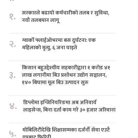
सरकारले बढायो कर्मचारीको तलब र सुविधा,
१.
नयाँ तलबमान लागू
ग्वार्को फ्लाईओभरमा बस दुर्घटना: एक
२.
महिलाको मृत्यु, ६ जना घाइते
किसान बहुउद्देश्यीय सहकारीद्वारा १ करोड ४१
३.
लाख लगानीमा बिउ प्रशोधन उद्योग सञ्चालन,
१४० बिघामा मूल बिउ उत्पादन सुरु
डिप्लोमा इन्जिनियरिङमा अब अनिवार्य
४.
लाइसेन्स, बिना दर्ता काम गरे ३० हजार जरिवाना
मोबिलिटीदेखि शिक्षासम्मका दर्जनौँ सेवा एउटै
५.
एपबाट फिरिरी