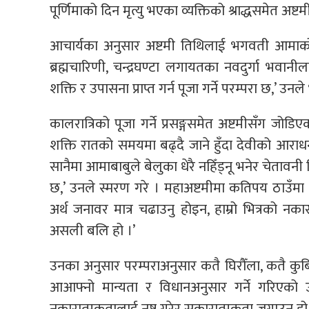
पूर्णिमाको दिन मृत्यु भएका व्यक्तिको श्राद्धसमेत अष्टम
आचार्यका अनुसार अष्टमी तिथिलाई भगवती आमाको अ
ब्रह्मचारिणी, चन्द्रघण्टा लगायतका नवदुर्गा भवानी
शक्ति र उपासना प्राप्त गर्न पूजा गर्ने परम्परा छ,’ उनले
कालरात्रिको पूजा गर्ने प्रसङ्गसमेत अष्टमीसँग जोडि
शक्ति रातको समयमा बढ्दै जाने हुँदा देवीको आराधनाबा
सानैमा आमाबाबुले बेलुका धेरै नहिँड्नू भनेर चेतावनी 
छ,’ उनले स्मरण गरे । महाअष्टमीमा कतिपय ठाउँमा 
अर्थ जनावर मात्र चढाउनु होइन, हाम्रो भित्रको नका
असली बलि हो ।’
उनका अनुसार परम्पराअनुसार कतै घिरौँला, कतै कु
आआफ्नो मान्यता र विधानअनुसार गर्ने गरिएको 
नकारात्मकतालाई नष्ट गरेर सकारात्मकता जगाउनु हो,’ 