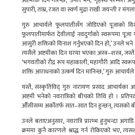
अष्टमीकै दिन गरिन्छ,’ उनले भने, ‘गृहस्थ परम्परा अ
सुपारी, ताम्र, रजत वा स्वर्ण मुद्रा राखी जयन्ती र मंग
गुरु आचार्यले फूलपातीसँग जोडिएको पूजाको विश
फूलपातीमार्फत देवीलाई नवदुर्गाको स्वरूपमा पूजा
आसुरी शक्तिको विनाश गर्नुभएको दिन हो,’ उनले भने 
त्यसैले अष्टमीका दिन घरमा भएका अस्त्र–शस्त्र, जस
‘भगवतीको रौद्र रूप महाकाली, महागौरी आदि स्वरू
शक्ति आराधनाको उत्कर्ष दिन मानिन्छ,’ गुरु आचार्यले
यस्तै, संस्कृतिविद् गुरु नारायण प्रसाद आचार्यका अ
अष्टमी भनेको नवरात्रिको बीचको तिथि हो । प्रतिप
औँसीसम्म अर्कोतर्फ सात–सात दिन हुन्छन्, त्यसको बी
उनले बताएअनुसार, नवरात्रि प्रारम्भ हुनुभन्दा अगाडि पित
क्रममा कुनै कारणले श्राद्ध गर्न रोकिएको भए, त्यसला