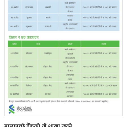
माछापुच्छ्रे बैंकको यी शाखा खुल्ने