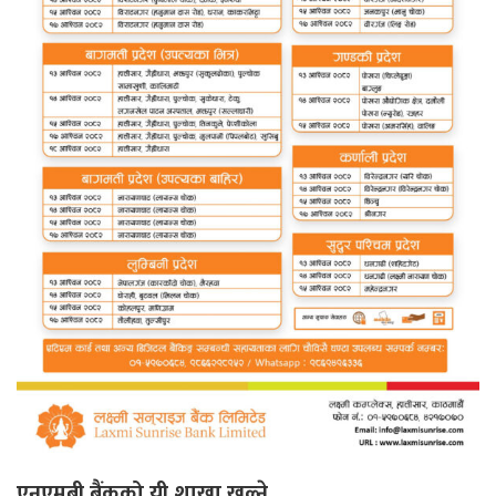
एनएमबी बैंकको यी शाखा खुल्ने